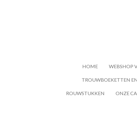
Ga
direct
naar
de
hoofdinhoud
HOME
WEBSHOP V
TROUWBOEKETTEN EN
ROUWSTUKKEN
ONZE C