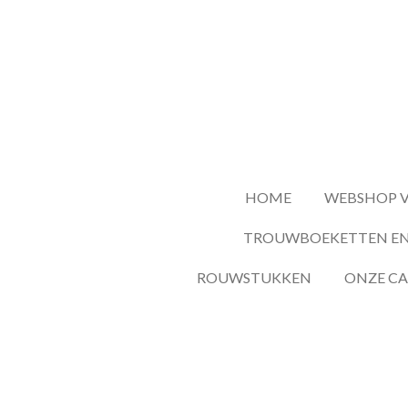
Ga
direct
naar
de
hoofdinhoud
HOME
WEBSHOP V
TROUWBOEKETTEN EN
ROUWSTUKKEN
ONZE C